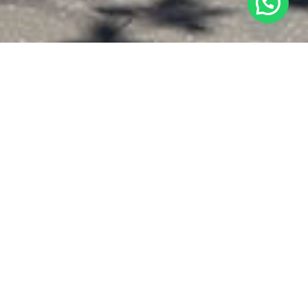
EMPRESA
Um pouco mais sobre a
Real
Diesel
São mais de 40 anos de experiência no ramo
de Bombas Injetoras, Bicos Injetores e
Turbinas. Atualmente também atendemos a
linha de Bombas de Alta pressão, Bicos
Commom-Rail, Unidades UI e UP, Módulos
Diesel e Bombas de Arla.